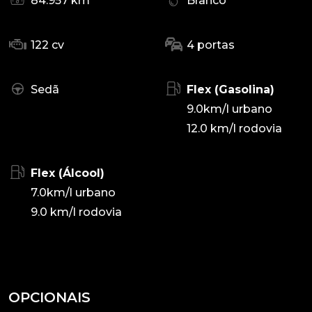
84.957 km
Branco
122 cv
4 portas
Sedã
Flex (Gasolina)
9.0km/l urbano
12.0 km/l rodovia
Flex (Álcool)
7.0km/l urbano
9.0 km/l rodovia
OPCIONAIS