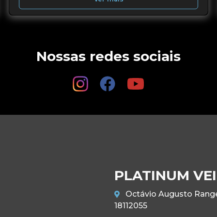
Nossas redes sociais
PLATINUM VE
Octávio Augusto Rangel
18112055