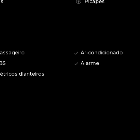
as
Picapes
assageiro
Ar-condicionado
BS
Alarme
étricos dianteiros