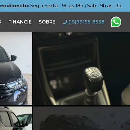
tendimento:
Seg a Sexta - 9h às 18h | Sab - 9h às 13h
O
FINANCIE
SOBRE
(15)99155-8558