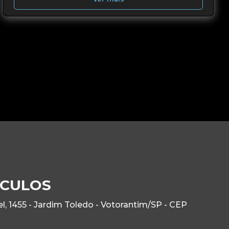
ICULOS
, 1455 - Jardim Toledo - Votorantim/SP - CEP