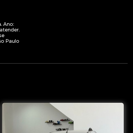
. Ano:
atender.
se
ão Paulo